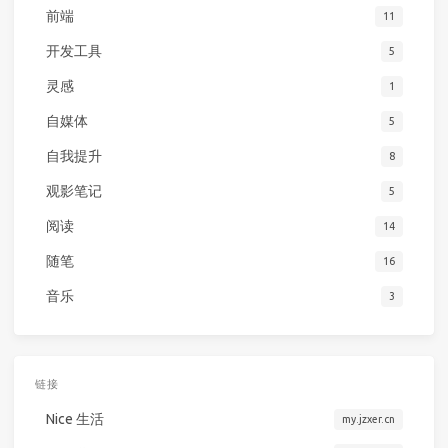
前端
11
开发工具
5
灵感
1
自媒体
5
自我提升
8
观影笔记
5
阅读
14
随笔
16
音乐
3
链接
Nice 生活
my.jzxer.cn