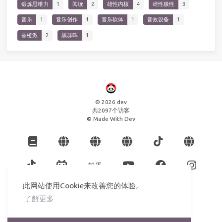
锻炼思维力
1
阅读
2
雄性内核
4
雄性极性
3
音乐
1
音乐创作
1
音乐软体
1
音效设备
1
香橙派
2
黑群晖
1
© 2026 dev
共
2097
个访客
© Made With Dev
此网站使用Cookie来改善您的体验。
了解更多