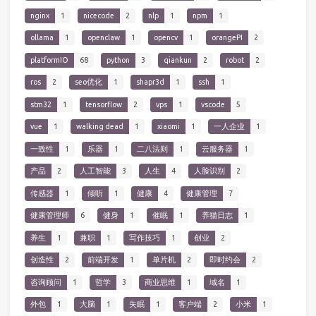
nginx
1
nicecode
2
nlp
1
npm
1
ollama
1
openclaw
1
opencv
1
orangePI
2
platformIO
68
python
3
qiankun
2
robot
2
ros
2
seo优化
1
shapr3d
1
ssh
1
stm32
1
tensorflow
2
vps
1
vscode
5
vue
1
walking dead
1
xiaomi
1
一人企业
1
一致性
1
乐器
1
二八法则
1
云服务器
1
产品
2
人工智能
3
人生
4
人脸识别
2
传感器
1
倾听
1
健康
4
健康管理
7
健康管理师
6
健身
1
催眠
1
养猫日志
1
养生
1
兼职
1
写作技巧
1
创业
2
创造性
2
前端开发
1
单片机
2
即时约会
2
咨询顾问
1
哲学
3
商业思维
1
域名
1
外包
1
大脑
1
失眠
1
客户端
2
小米
1