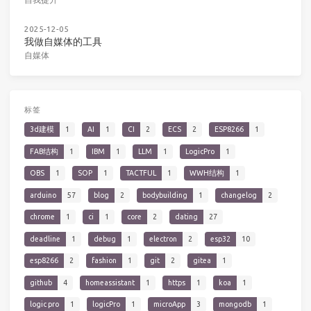
2025-12-05
我做自媒体的工具
自媒体
标签
3d建模
1
AI
1
CI
2
ECS
2
ESP8266
1
FAB结构
1
IBM
1
LLM
1
LogicPro
1
OBS
1
SOP
1
TACTFUL
1
WWH结构
1
arduino
57
blog
2
bodybuilding
1
changelog
2
chrome
1
ci
1
core
2
dating
27
deadline
1
debug
1
electron
2
esp32
10
esp8266
2
fashion
1
git
2
gitea
1
github
4
homeassistant
1
https
1
koa
1
logic pro
1
logicPro
1
microApp
3
mongodb
1