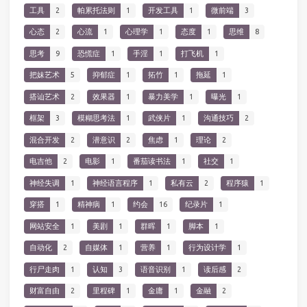
工具
2
帕累托法则
1
开发工具
1
微前端
3
心态
2
心流
1
心理学
1
态度
1
思维
8
思考
9
恐慌症
1
手淫
1
打飞机
1
把妹艺术
5
抑郁症
1
拓竹
1
拖延
1
搭讪艺术
2
效果器
1
暴力美学
1
曝光
1
框架
3
模糊思考法
1
武侠片
1
沟通技巧
2
混合开发
2
潜意识
2
焦虑
1
理论
2
电吉他
2
电影
1
番茄读书法
1
社交
1
神经失调
1
神经语言程序
1
私有云
2
程序猿
1
穿搭
1
精神病
1
约会
16
纪录片
1
网站安全
1
美剧
1
群晖
1
脚本
1
自动化
2
自媒体
1
营养
1
行为设计学
1
行尸走肉
1
认知
3
语音识别
1
读后感
2
财富自由
2
里程碑
1
金庸
1
金融
2