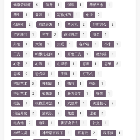
健康管理师
6
健身
1
催眠
1
养猫日志
1
养生
1
兼职
1
写作技巧
1
创业
2
创造性
2
前端开发
1
单片机
2
即时约会
2
咨询顾问
1
哲学
3
商业思维
1
域名
1
外包
1
大脑
1
失眠
1
客户端
2
小米
1
工具
2
帕累托法则
1
开发工具
1
微前端
3
心态
2
心流
1
心理学
1
态度
1
思维
8
思考
9
恐慌症
1
手淫
1
打飞机
1
把妹艺术
5
抑郁症
1
拓竹
1
拖延
1
搭讪艺术
2
效果器
1
暴力美学
1
曝光
1
框架
3
模糊思考法
1
武侠片
1
沟通技巧
2
混合开发
2
潜意识
2
焦虑
1
理论
2
电吉他
2
电影
1
番茄读书法
1
社交
1
神经失调
1
神经语言程序
1
私有云
2
程序猿
1