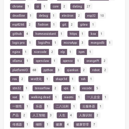
chrome
1
ci
1
core
2
dating
27
deadline
1
debug
1
electron
2
esp32
10
esp8266
2
fashion
1
git
2
gitea
1
github
4
homeassistant
1
https
1
koa
1
logic pro
1
logicPro
1
microApp
3
mongodb
1
nginx
1
nicecode
2
nlp
1
npm
1
ollama
1
openclaw
1
opencv
1
orangePI
2
platformIO
68
python
3
qiankun
2
robot
2
ros
2
seo优化
1
shapr3d
1
ssh
1
stm32
1
tensorflow
2
vps
1
vscode
5
vue
1
walking dead
1
xiaomi
1
一人企业
1
一致性
1
乐器
1
二八法则
1
云服务器
1
产品
2
人工智能
3
人生
4
人脸识别
2
传感器
1
倾听
1
健康
4
健康管理
7