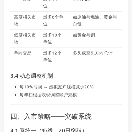
位
高度相关市
最多6个单
如原油与燃油、黄金与
场
位
白银
低度相关市
最多10个
如黄金与铜
场
单位
单向交易
最多12个
多头或空头方向总计
单位
3.4 动态调整机制
每10%亏损 → 虚拟账户规模减少20%
每年初根据表现调整账户规模
四、入市策略——突破系统
4.1 系统一（短线，20日突破）