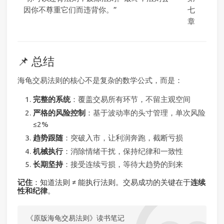
因你不尊重它们而违背你。”
七
章
📌 总结
海龟交易法则的核心不是复杂的数学公式，而是：
完整的系统
：覆盖交易所有环节，不留主观空间
严格的风险控制
：基于波动率的头寸管理，单次风险
≤2%
趋势跟随
：突破入市，让利润奔跑，截断亏损
机械执行
：消除情绪干扰，保持纪律和一致性
长期坚持
：接受连续亏损，等待大趋势的到来
记住
：知道法则 ≠ 能执行法则。交易成功的关键在于
连续
性和纪律
。
《原版海龟交易法则》读书笔记