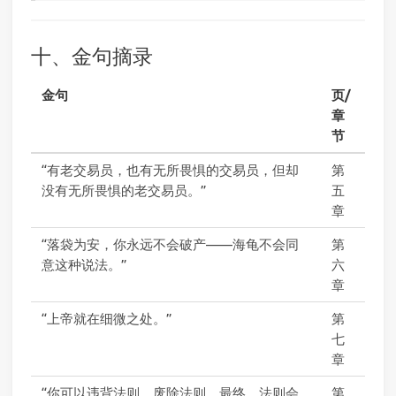
十、金句摘录
金句
页/
章
节
“有老交易员，也有无所畏惧的交易员，但却
第
没有无所畏惧的老交易员。”
五
章
“落袋为安，你永远不会破产——海龟不会同
第
意这种说法。”
六
章
“上帝就在细微之处。”
第
七
章
“你可以违背法则，废除法则。最终，法则会
第