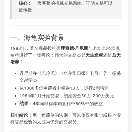
核心：
一套完整的机械交易系统，证明交易可以
被传授
一、海龟实验背景
1983年，著名商品投机家
理查德·丹尼斯
与老友比尔·埃克
哈特进行了一场辩论：伟大的交易员是
天生造就
还是
后天
培养
？
丹尼斯在《巴伦氏》《华尔街日报》刊登广告，招募
交易学员
从1000多位申请者中精选13人，进行2周培训
1984年1月开始交易，初始资金50万-200万美元
结果
：4年间取得年均复利**80%**的收益
核心结论
：用一套简单的法则，可以使仅有很少或根本没
有交易经验的人成为优秀的交易员。