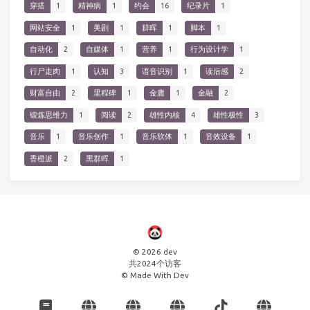
穿搭
1
精神病
1
约会
16
纪录片
1
网站安全
1
美剧
1
群晖
1
脚本
1
自动化
2
自媒体
1
营养
1
行为设计学
1
行尸走肉
1
认知
3
语音识别
1
读后感
2
财富自由
2
里程碑
1
金庸
1
金融
2
锻炼思维力
1
阅读
2
雄性内核
4
雄性极性
3
音乐
1
音乐创作
1
音乐软体
1
音效设备
1
香橙派
2
黑群晖
1
© 2026 dev
共
2024
个访客
© Made With Dev