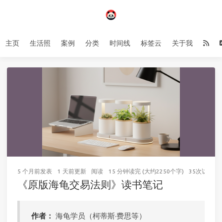
主页
生活照
案例
分类
时间线
标签云
关于我
5 个月前
发表
1 天前
更新
阅读
15 分钟读完 (大约2250个字)
35
次访问
《原版海龟交易法则》读书笔记
作者：
海龟学员（柯蒂斯·费思等）