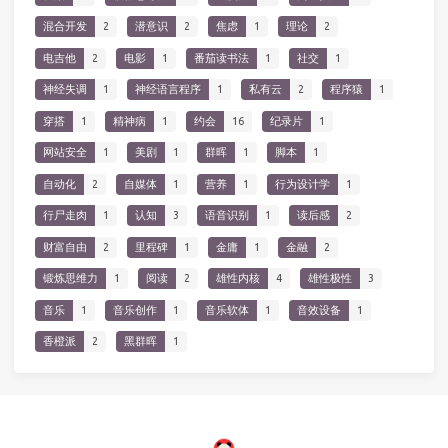
混合开发
2
潜意识
2
焦虑
1
理论
2
电吉他
2
电影
1
番茄读书法
1
社交
1
神经失调
1
神经语言程序
1
私有云
2
程序猿
1
穿搭
1
精神病
1
约会
16
纪录片
1
网站安全
1
美剧
1
群晖
1
脚本
1
自动化
2
自媒体
1
营养
1
行为设计学
1
行尸走肉
1
认知
3
语音识别
1
读后感
2
财富自由
2
里程碑
1
金庸
1
金融
2
锻炼思维力
1
阅读
2
雄性内核
4
雄性极性
3
音乐
1
音乐创作
1
音乐软体
1
音效设备
1
香橙派
2
黑群晖
1