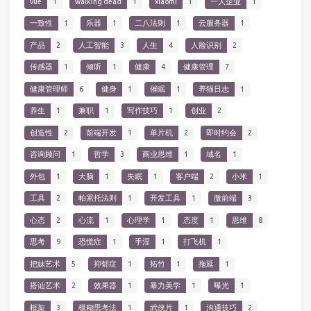
vue
1
walking dead
1
xiaomi
1
一人企业
1
一致性
1
乐器
1
二八法则
1
云服务器
1
产品
2
人工智能
3
人生
4
人脸识别
2
传感器
1
倾听
1
健康
4
健康管理
7
健康管理师
6
健身
1
催眠
1
养猫日志
1
养生
1
兼职
1
写作技巧
1
创业
2
创造性
2
前端开发
1
单片机
2
即时约会
2
咨询顾问
1
哲学
3
商业思维
1
域名
1
外包
1
大脑
1
失眠
1
客户端
2
小米
1
工具
2
帕累托法则
1
开发工具
1
微前端
3
心态
2
心流
1
心理学
1
态度
1
思维
8
思考
9
恐慌症
1
手淫
1
打飞机
1
把妹艺术
5
抑郁症
1
拓竹
1
拖延
1
搭讪艺术
2
效果器
1
暴力美学
1
曝光
1
框架
3
模糊思考法
1
武侠片
1
沟通技巧
2