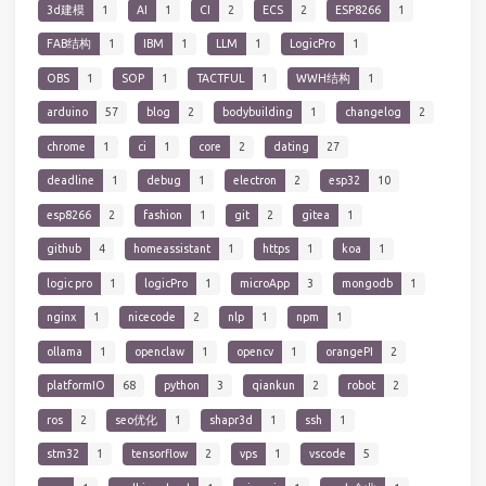
3d建模
1
AI
1
CI
2
ECS
2
ESP8266
1
FAB结构
1
IBM
1
LLM
1
LogicPro
1
OBS
1
SOP
1
TACTFUL
1
WWH结构
1
arduino
57
blog
2
bodybuilding
1
changelog
2
chrome
1
ci
1
core
2
dating
27
deadline
1
debug
1
electron
2
esp32
10
esp8266
2
fashion
1
git
2
gitea
1
github
4
homeassistant
1
https
1
koa
1
logic pro
1
logicPro
1
microApp
3
mongodb
1
nginx
1
nicecode
2
nlp
1
npm
1
ollama
1
openclaw
1
opencv
1
orangePI
2
platformIO
68
python
3
qiankun
2
robot
2
ros
2
seo优化
1
shapr3d
1
ssh
1
stm32
1
tensorflow
2
vps
1
vscode
5