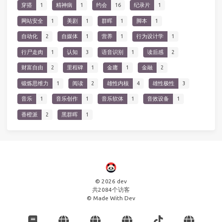
穿搭
1
精神病
1
约会
16
纪录片
1
网站安全
1
美剧
1
群晖
1
脚本
1
自动化
2
自媒体
1
营养
1
行为设计学
1
行尸走肉
1
认知
3
语音识别
1
读后感
2
财富自由
2
里程碑
1
金庸
1
金融
2
锻炼思维力
1
阅读
2
雄性内核
4
雄性极性
3
音乐
1
音乐创作
1
音乐软体
1
音效设备
1
香橙派
2
黑群晖
1
© 2026 dev
共
2084
个访客
© Made With Dev