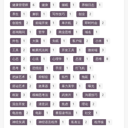
健康管理师
6
健身
1
催眠
1
养猫日志
1
养生
1
兼职
1
写作技巧
1
创业
2
创造性
2
前端开发
1
单片机
2
即时约会
2
咨询顾问
1
哲学
3
商业思维
1
域名
1
外包
1
大脑
1
失眠
1
客户端
2
小米
1
工具
2
帕累托法则
1
开发工具
1
微前端
3
心态
2
心流
1
心理学
1
态度
1
思维
8
思考
9
恐慌症
1
手淫
1
打飞机
1
把妹艺术
5
抑郁症
1
拓竹
1
拖延
1
搭讪艺术
2
效果器
1
暴力美学
1
曝光
1
框架
3
模糊思考法
1
武侠片
1
沟通技巧
2
混合开发
2
潜意识
2
焦虑
1
理论
2
电吉他
2
电影
1
番茄读书法
1
社交
1
神经失调
1
神经语言程序
1
私有云
2
程序猿
1