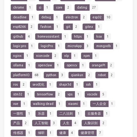
chrome
1
ci
1
core
2
dating
27
deadline
1
debug
1
electron
2
esp32
10
esp8266
2
fashion
1
git
2
gitea
1
github
4
homeassistant
1
https
1
koa
1
logic pro
1
logicPro
1
microApp
3
mongodb
1
nginx
1
nicecode
2
nlp
1
npm
1
ollama
1
openclaw
1
opencv
1
orangePI
2
platformIO
68
python
3
qiankun
2
robot
2
ros
2
seo优化
1
shapr3d
1
ssh
1
stm32
1
tensorflow
2
vps
1
vscode
5
vue
1
walking dead
1
xiaomi
1
一人企业
1
一致性
1
乐器
1
二八法则
1
云服务器
1
产品
2
人工智能
3
人生
4
人脸识别
2
传感器
1
倾听
1
健康
4
健康管理
7