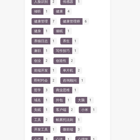
人脸识别
2
传感器
1
倾听
1
健康
4
健康管理
7
健康管理师
6
健身
1
催眠
1
养猫日志
1
养生
1
兼职
1
写作技巧
1
创业
2
创造性
2
前端开发
1
单片机
2
即时约会
2
咨询顾问
1
哲学
3
商业思维
1
域名
1
外包
1
大脑
1
失眠
1
客户端
2
小米
1
工具
2
帕累托法则
1
开发工具
1
微前端
3
心态
2
心流
1
心理学
1