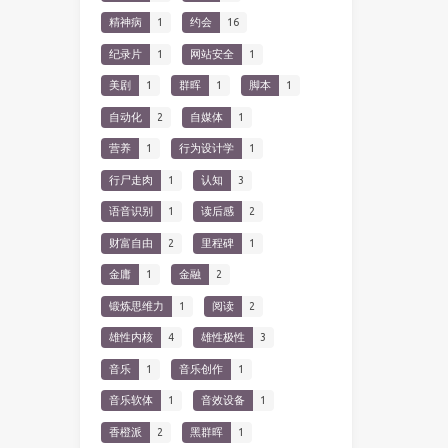
精神病
1
约会
16
纪录片
1
网站安全
1
美剧
1
群晖
1
脚本
1
自动化
2
自媒体
1
营养
1
行为设计学
1
行尸走肉
1
认知
3
语音识别
1
读后感
2
财富自由
2
里程碑
1
金庸
1
金融
2
锻炼思维力
1
阅读
2
雄性内核
4
雄性极性
3
音乐
1
音乐创作
1
音乐软体
1
音效设备
1
香橙派
2
黑群晖
1