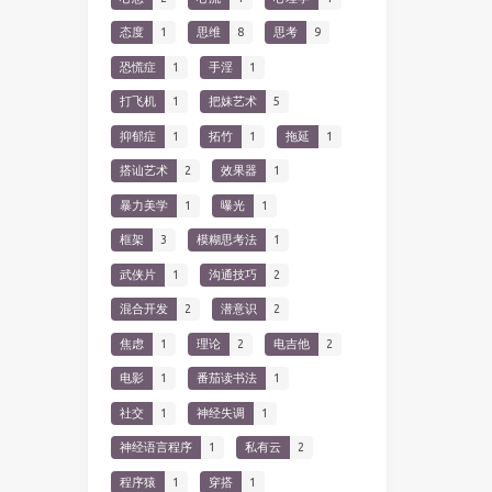
态度
1
思维
8
思考
9
恐慌症
1
手淫
1
打飞机
1
把妹艺术
5
抑郁症
1
拓竹
1
拖延
1
搭讪艺术
2
效果器
1
暴力美学
1
曝光
1
框架
3
模糊思考法
1
武侠片
1
沟通技巧
2
混合开发
2
潜意识
2
焦虑
1
理论
2
电吉他
2
电影
1
番茄读书法
1
社交
1
神经失调
1
神经语言程序
1
私有云
2
程序猿
1
穿搭
1