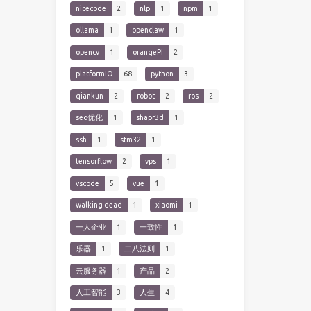
nicecode
2
nlp
1
npm
1
ollama
1
openclaw
1
opencv
1
orangePI
2
platformIO
68
python
3
qiankun
2
robot
2
ros
2
seo优化
1
shapr3d
1
ssh
1
stm32
1
tensorflow
2
vps
1
vscode
5
vue
1
walking dead
1
xiaomi
1
一人企业
1
一致性
1
乐器
1
二八法则
1
云服务器
1
产品
2
人工智能
3
人生
4