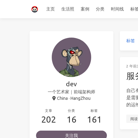
主页
生活照
案例
分类
时间线
标
标签
2 年前
服
dev
自己
一个艺术家｜前端架构师
是需
China · HangZhou
的运
文章
分类
标签
202
16
161
阅读
关注我