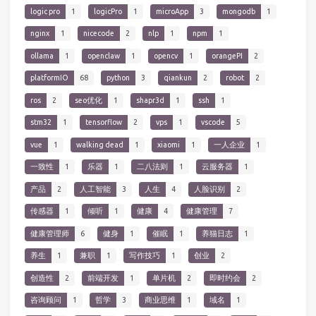
logic pro
1
logicPro
1
microApp
3
mongodb
1
nginx
1
nicecode
2
nlp
1
npm
1
ollama
1
openclaw
1
opencv
1
orangePI
2
platformIO
68
python
3
qiankun
2
robot
2
ros
2
seo优化
1
shapr3d
1
ssh
1
stm32
1
tensorflow
2
vps
1
vscode
5
vue
1
walking dead
1
xiaomi
1
一人企业
1
一致性
1
乐器
1
二八法则
1
云服务器
1
产品
2
人工智能
3
人生
4
人脸识别
2
传感器
1
倾听
1
健康
4
健康管理
7
健康管理师
6
健身
1
催眠
1
养猫日志
1
养生
1
兼职
1
写作技巧
1
创业
2
创造性
2
前端开发
1
单片机
2
即时约会
2
咨询顾问
1
哲学
3
商业思维
1
域名
1