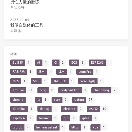
男性力量的磨练
自我提升
2025-12-05
我做自媒体的工具
自媒体
标签
3d建模
1
AI
1
CI
2
ECS
2
ESP8266
1
FAB结构
1
IBM
1
LLM
1
LogicPro
1
OBS
1
SOP
1
TACTFUL
1
WWH结构
1
arduino
57
blog
2
bodybuilding
1
changelog
2
chrome
1
ci
1
core
2
dating
27
deadline
1
debug
1
electron
2
esp32
10
esp8266
2
fashion
1
git
2
gitea
1
github
4
homeassistant
1
https
1
koa
1