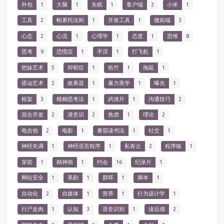
外包
1
大脑
1
失眠
1
客户端
2
小米
1
工具
2
帕累托法则
1
开发工具
1
微前端
3
心态
2
心流
1
心理学
1
态度
1
思维
8
思考
9
恐慌症
1
手淫
1
打飞机
1
把妹艺术
5
抑郁症
1
拓竹
1
拖延
1
搭讪艺术
2
效果器
1
暴力美学
1
曝光
1
框架
3
模糊思考法
1
武侠片
1
沟通技巧
2
混合开发
2
潜意识
2
焦虑
1
理论
2
电吉他
2
电影
1
番茄读书法
1
社交
1
神经失调
1
神经语言程序
1
私有云
2
程序猿
1
穿搭
1
精神病
1
约会
16
纪录片
1
网站安全
1
美剧
1
群晖
1
脚本
1
自动化
2
自媒体
1
营养
1
行为设计学
1
行尸走肉
1
认知
3
语音识别
1
读后感
2