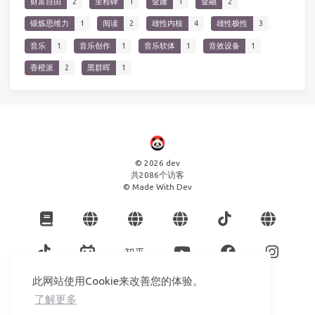
财富自由
2
里程碑
1
金庸
1
金融
2
锻炼思维力
1
阅读
2
雄性内核
4
雄性极性
3
音乐
1
音乐创作
1
音乐软体
1
音效设备
1
香橙派
2
黑群晖
1
© 2026 dev
共
2086
个访客
© Made With Dev
此网站使用Cookie来改善您的体验。
了解更多