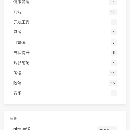
健康管理
14
前端
11
开发工具
5
灵感
1
自媒体
5
自我提升
8
观影笔记
5
阅读
14
随笔
16
音乐
3
链接
Nice 生活
my.jzxer.cn