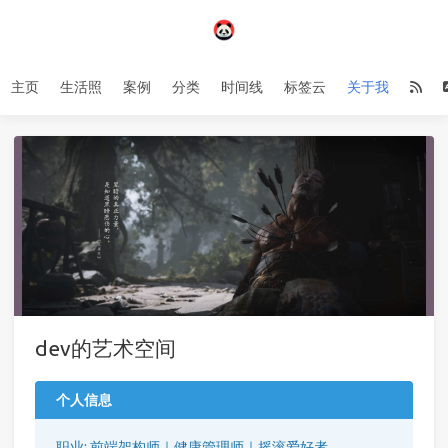
主页
生活照
案例
分类
时间线
标签云
关于我
dev的艺术空间
个人信息
职业: 前端架构师｜健康管理师｜摇滚爱好者