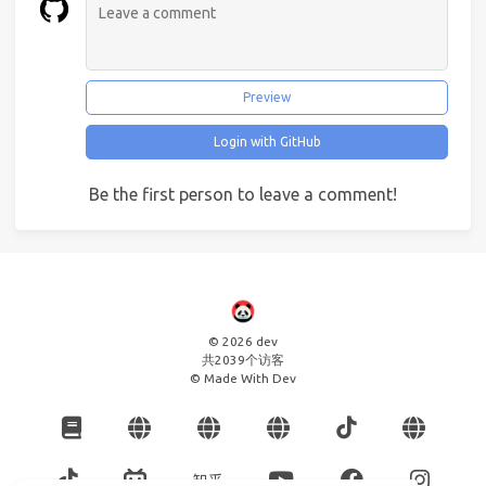
Preview
Login with GitHub
Be the first person to leave a comment!
© 2026 dev
共
2039
个访客
© Made With Dev